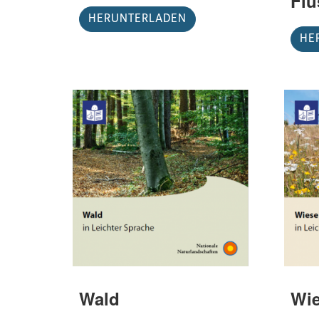
Flu
HERUNTERLADEN
HE
Wald
Wi