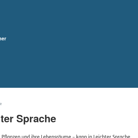
ner
e
hter Sprache
e, Pflanzen und ihre Lebensräume – kann in Leichter Sprache