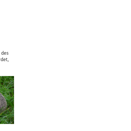
 des
rdet,