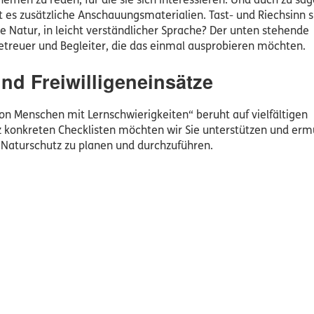
hemen zu reden, für die sie sich interessieren. Und auch zu sa
bt es zusätzliche Anschauungsmaterialien. Tast- und Riechsinn s
ie Natur, in leicht verständlicher Sprache? Der unten stehende
Betreuer und Begleiter, die das einmal ausprobieren möchten.
nd Freiwilligeneinsätze
 Menschen mit Lernschwierigkeiten“ beruht auf vielfältigen
z konkreten Checklisten möchten wir Sie unterstützen und erm
 Naturschutz zu planen und durchzuführen.